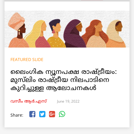
FEATURED SLIDE
ലൈംഗിക ന്യൂനപക്ഷ രാഷ്ട്രീയം:
മുസ്‌ലിം രാഷ്ട്രീയ നിലപാടിനെ
കുറിച്ചുള്ള ആലോചനകൾ
June 19, 2022
വസീം ആർ.എസ്
Share: