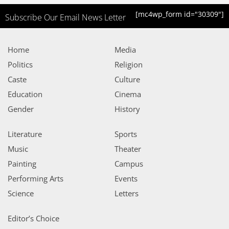
[mc4wp_form id="30309"]
Subscribe Our Email News Letter
Home
Media
Politics
Religion
Caste
Culture
Education
Cinema
Gender
History
Literature
Sports
Music
Theater
Painting
Campus
Performing Arts
Events
Science
Letters
Editor’s Choice