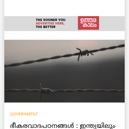
GOVERNMENT
ഭീകരവാദപഠനങ്ങൾ : ഇന്ത്യയിലും