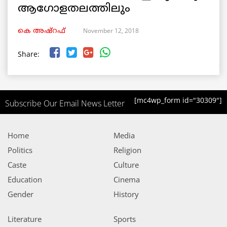
ആഗോളതലത്തിലും
November 12, 2018
കെ അഷ്‌റഫ്
Share:
[mc4wp_form id="30309"]
Subscribe Our Email News Letter
Home
Media
Politics
Religion
Caste
Culture
Education
Cinema
Gender
History
Literature
Sports