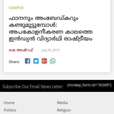
CAMPUS
ഫാനനും അംബേഡ്കറും
കണ്ടുമുട്ടുമ്പോള്‍:
അപകോളനീകരണ കാലത്തെ
ഇൻഡ്യന്‍ വിദ്യാര്‍ഥി രാഷ്ട്രീയം
July 26, 2019
കെ അഷ്‌റഫ്
Share:
[mc4wp_form id="30309"]
Subscribe Our Email News Letter
Home
Media
Politics
Religion