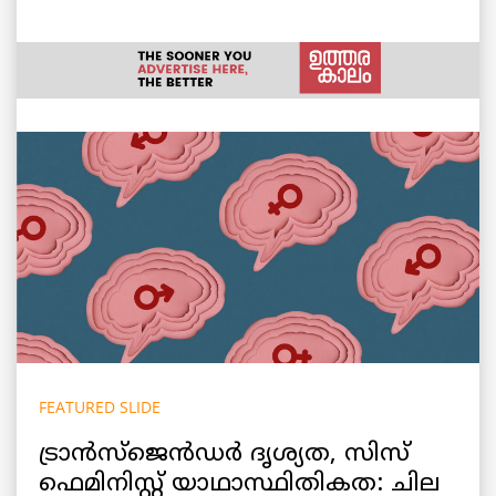
FEATURED SLIDE
ട്രാൻസ്‌ജെൻഡർ ദൃശ്യത, സിസ്
ഫെമിനിസ്റ്റ് യാഥാസ്ഥിതികത: ചില