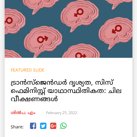
FEATURED SLIDE
ട്രാൻസ്‌ജെൻഡർ ദൃശ്യത, സിസ്
ഫെമിനിസ്റ്റ് യാഥാസ്ഥിതികത: ചില
വീക്ഷണങ്ങൾ
February 25, 2022
ശിൽപ. എം
Share: