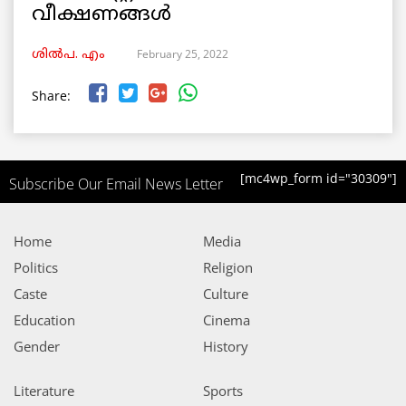
വീക്ഷണങ്ങൾ
February 25, 2022
ശിൽപ. എം
Share:
[mc4wp_form id="30309"]
Subscribe Our Email News Letter
Home
Media
Politics
Religion
Caste
Culture
Education
Cinema
Gender
History
Literature
Sports