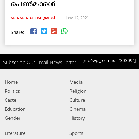
പെൺമക്കൾ
June 12, 2021
കെ.കെ. ബാബുരാജ്‌
Share:
[mc4wp_form id="30309"]
Subscribe Our Email News Letter
Home
Media
Politics
Religion
Caste
Culture
Education
Cinema
Gender
History
Literature
Sports