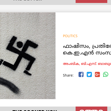
POLITICS
ഫാഷിസം, പ്രതിര
കെ.ഇ.എൻ സംസാരിക
അംബിക, ബി.എസ്. ബാബുര
Share: