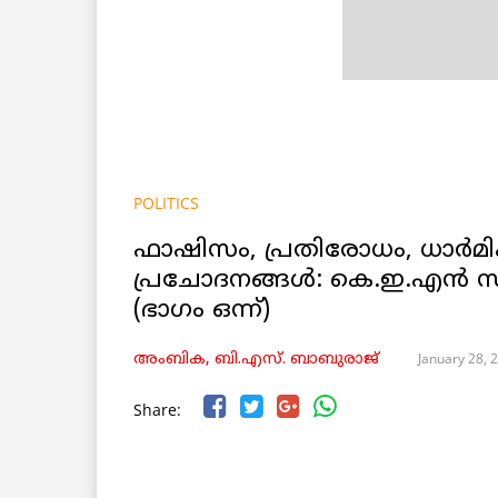
POLITICS
ഫാഷിസം, പ്രതിരോധം, ധാർമ
പ്രചോദനങ്ങൾ: കെ.ഇ.എൻ സം
(ഭാഗം ഒന്ന്)
January 28, 
അംബിക, ബി.എസ്. ബാബുരാജ്
Share: