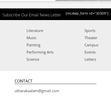
[mc4wp_form id="30309"]
Subscribe Our Email News Letter
Literature
Sports
Music
Theater
Painting
Campus
Performing Arts
Events
Science
Letters
CONTACT
utharakaalam@gmail.com