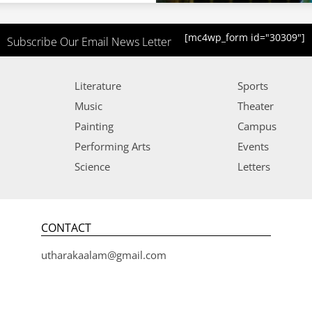
[mc4wp_form id="30309"]
Subscribe Our Email News Letter
Literature
Sports
Music
Theater
Painting
Campus
Performing Arts
Events
Science
Letters
CONTACT
utharakaalam@gmail.com