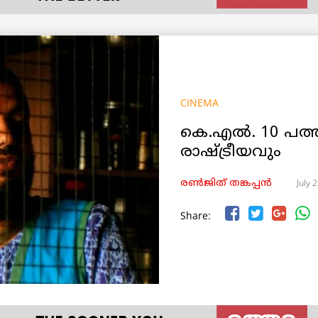
CINEMA
കെ.എൽ. 10 പത്ത
രാഷ്ട്രീയവും
July 
രൺജിത് തങ്കപ്പൻ
Share: