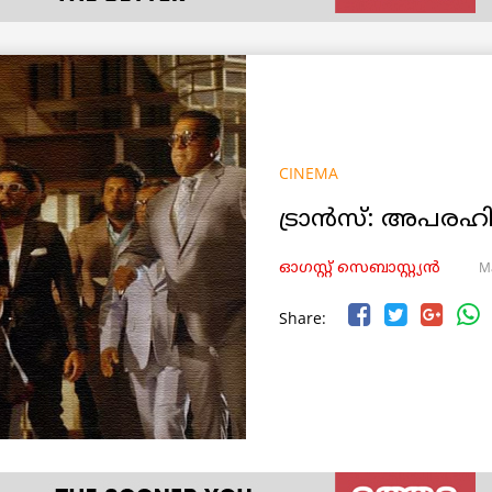
CINEMA
ട്രാൻസ്: അപരഹ
M
ഓഗസ്റ്റ് സെബാസ്റ്റ്യൻ
Share: