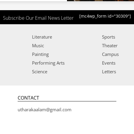
[mc4wp_form id="30309"]
Subscribe Our Email News Letter
Literature
Sports
Music
Theater
Painting
Campus
Performing Arts
Events
Science
Letters
CONTACT
utharakaalam@gmail.com