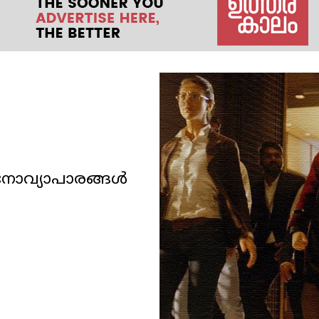
നോവ്യാപാരങ്ങൾ