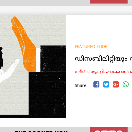
FEATURED SLIDE
ഡിസബിലിറ്റിയു
നദീർ പയ്യോളി, ഷാജഹാൻ
Share: