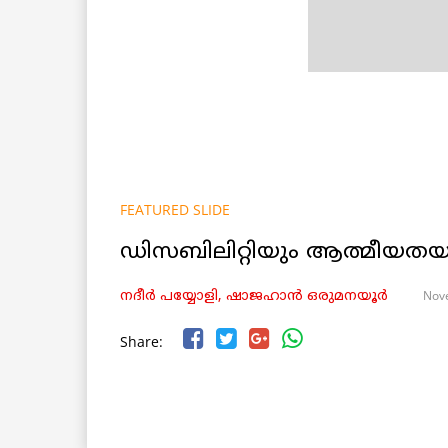
FEATURED SLIDE
ഡിസബിലിറ്റിയും ആത്മീയതയ
Nov
നദീർ പയ്യോളി, ഷാജഹാൻ ഒരുമനയൂർ
Share: