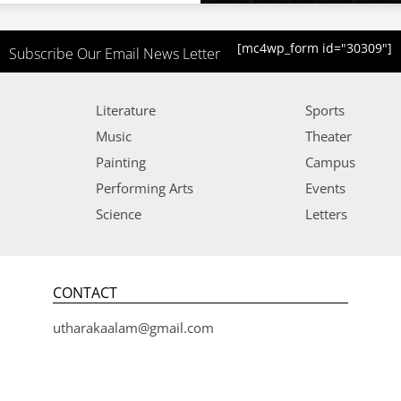
[mc4wp_form id="30309"]
Subscribe Our Email News Letter
Literature
Sports
Music
Theater
Painting
Campus
Performing Arts
Events
Science
Letters
CONTACT
utharakaalam@gmail.com