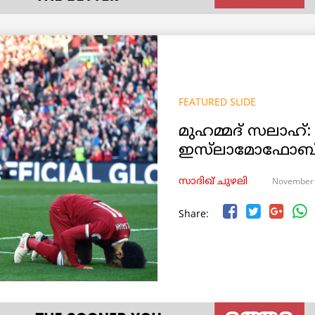
FEATURED SLIDE
മുഹമ്മദ് സലാഹ്
ഇസ്‌ലാമോഫോബി
November 
സാദിഖ് ചുഴലി
Share: