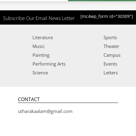
[mc4wp_form id="30309"]
Subscribe Our Email News Letter
Literature
Sports
Music
Theater
Painting
Campus
Performing Arts
Events
Science
Letters
CONTACT
utharakaalam@gmail.com