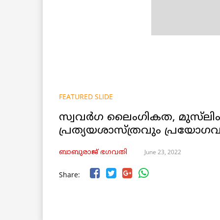
FEATURED SLIDE
സ്വവർഗ ലൈംഗികത, മുസ്‌ലിം, 
പ്രത്യയശാസ്ത്രവും പ്രയോഗവ
June 23, 2022
ബാബുരാജ് ഭഗവതി
Share: