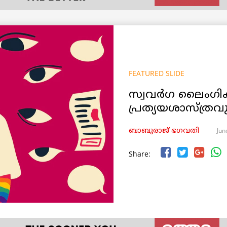
FEATURED SLIDE
സ്വവർഗ ലൈംഗികത,
പ്രത്യയശാസ്ത്ര
Jun
ബാബുരാജ് ഭഗവതി
Share: