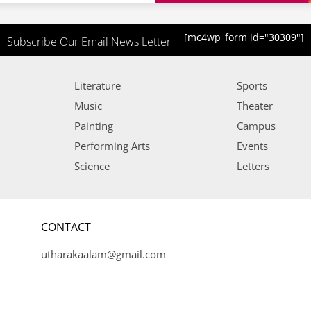
[mc4wp_form id="30309"]
Subscribe Our Email News Letter
Literature
Sports
Music
Theater
Painting
Campus
Performing Arts
Events
Science
Letters
CONTACT
utharakaalam@gmail.com