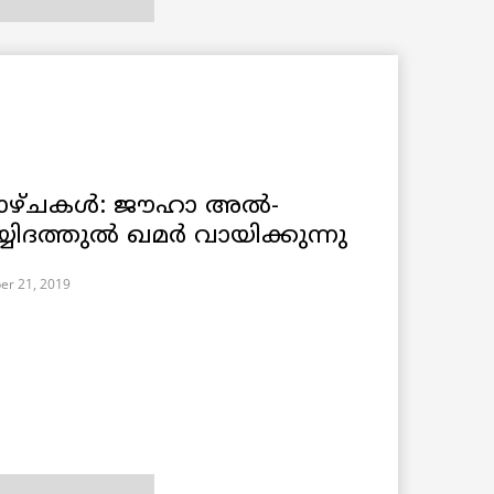
 കാഴ്ചകൾ: ജൗഹാ അൽ-
യിദത്തുൽ ഖമർ വായിക്കുന്നു
er 21, 2019