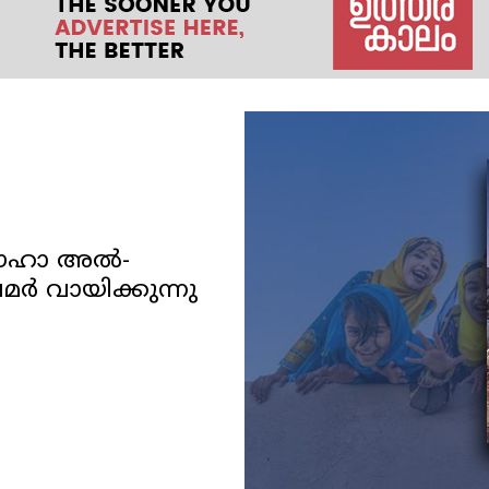
 ജൗഹാ അൽ-
ർ വായിക്കുന്നു