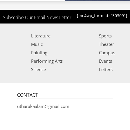
[mc4wp_form id="30309"]
Subscribe Our Email News Letter
Literature
Sports
Music
Theater
Painting
Campus
Performing Arts
Events
Science
Letters
CONTACT
utharakaalam@gmail.com