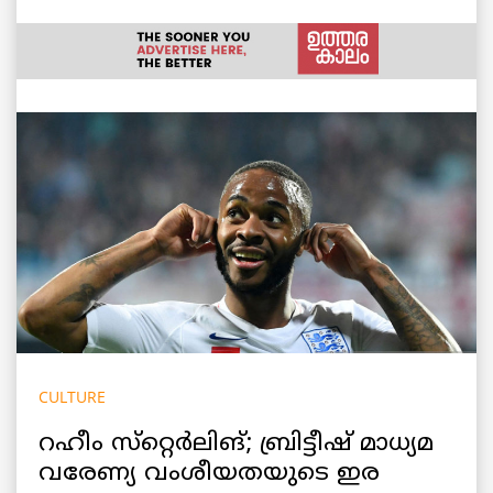
CULTURE
റഹീം സ്‌റ്റെര്‍ലിങ്; ബ്രിട്ടീഷ് മാധ്യമ
വരേണ്യ വംശീയതയുടെ ഇര