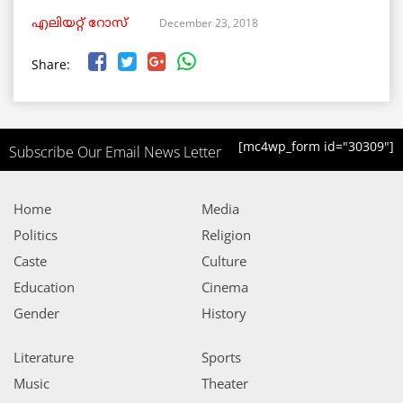
December 23, 2018
എലിയറ്റ് റോസ്
Share:
[mc4wp_form id="30309"]
Subscribe Our Email News Letter
Home
Media
Politics
Religion
Caste
Culture
Education
Cinema
Gender
History
Literature
Sports
Music
Theater