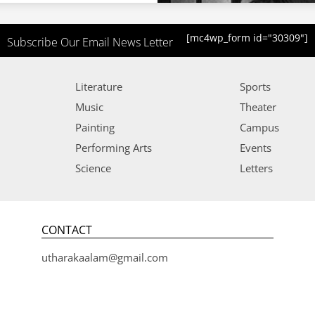
[mc4wp_form id="30309"]
Subscribe Our Email News Letter
Literature
Sports
Music
Theater
Painting
Campus
Performing Arts
Events
Science
Letters
CONTACT
utharakaalam@gmail.com