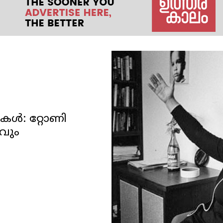
ള്‍: റ്റോണി
വും