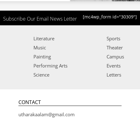
[mc4wp_form id="30309"]
Subscribe Our Email News Letter
Literature
Sports
Music
Theater
Painting
Campus
Performing Arts
Events
Science
Letters
CONTACT
utharakaalam@gmail.com