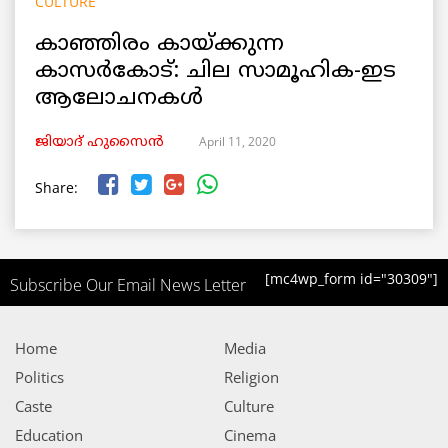
CULTURE
കാഞ്ഞിരം കായ്ക്കുന്ന
കാസർകോട്: ചില സാമൂഹിക-ഇട
ആലോചനകൾ
April 11, 2020
ജിയാദ് ഹുസൈൻ
Share:
[mc4wp_form id="30309"]
Subscribe Our Email News Letter
Home
Media
Politics
Religion
Caste
Culture
Education
Cinema