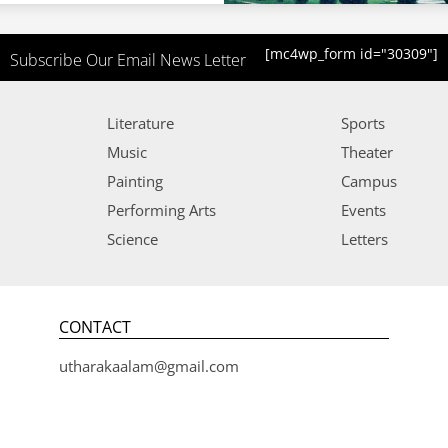
[mc4wp_form id="30309"]
Subscribe Our Email News Letter
Literature
Sports
Music
Theater
Painting
Campus
Performing Arts
Events
Science
Letters
CONTACT
utharakaalam@gmail.com