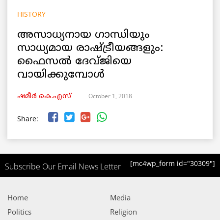
HISTORY
അസാധ്യനായ ഗാന്ധിയും
സാധ്യമായ രാഷ്ട്രീയങ്ങളും:
ഫൈസൽ ദേവ്ജിയെ
വായിക്കുമ്പോൾ
October 1, 2018
ഷമീര്‍ കെ.എസ്
Share:
[mc4wp_form id="30309"]
Subscribe Our Email News Letter
Home
Media
Politics
Religion