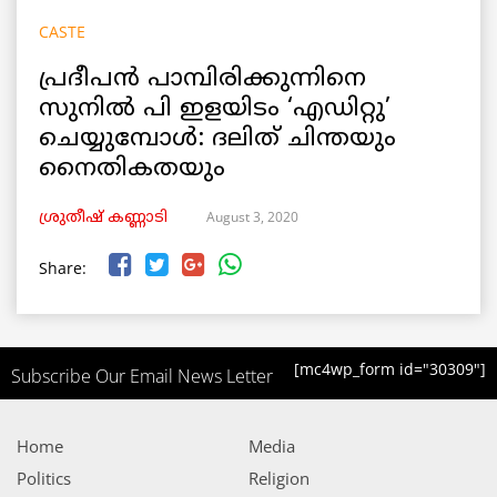
CASTE
പ്രദീപൻ പാമ്പിരിക്കുന്നിനെ
സുനിൽ പി ഇളയിടം ‘എഡിറ്റു’
ചെയ്യുമ്പോൾ: ദലിത് ചിന്തയും
നൈതികതയും
August 3, 2020
ശ്രുതീഷ് കണ്ണാടി
Share:
[mc4wp_form id="30309"]
Subscribe Our Email News Letter
Home
Media
Politics
Religion