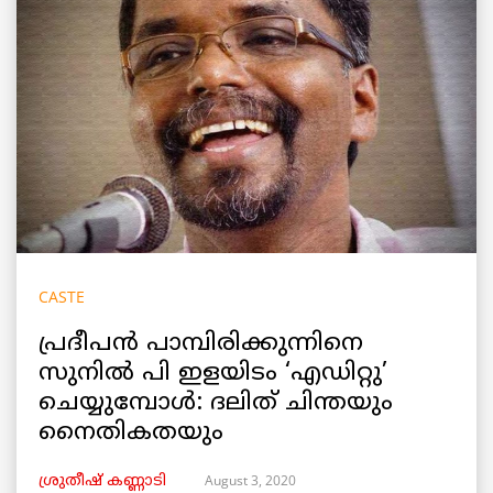
CASTE
പ്രദീപൻ പാമ്പിരിക്കുന്നിനെ
സുനിൽ പി ഇളയിടം ‘എഡിറ്റു’
ചെയ്യുമ്പോൾ: ദലിത് ചിന്തയും
നൈതികതയും
August 3, 2020
ശ്രുതീഷ് കണ്ണാടി