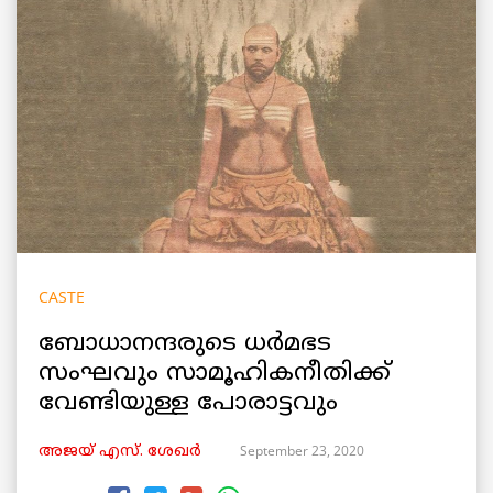
CASTE
ബോധാനന്ദരുടെ ധര്‍മഭട
സംഘവും സാമൂഹികനീതിക്ക്
വേണ്ടിയുള്ള പോരാട്ടവും
September 23, 2020
അജയ് എസ്. ശേഖര്‍