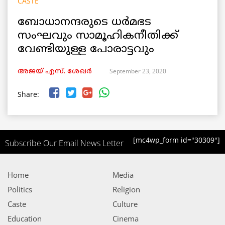
CASTE
ബോധാനന്ദരുടെ ധര്‍മഭട
സംഘവും സാമൂഹികനീതിക്ക്
വേണ്ടിയുള്ള പോരാട്ടവും
September 23, 2020
അജയ് എസ്. ശേഖര്‍
Share:
[mc4wp_form id="30309"]
Subscribe Our Email News Letter
Home
Media
Politics
Religion
Caste
Culture
Education
Cinema