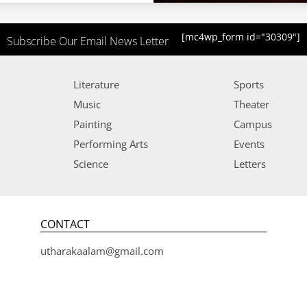
[mc4wp_form id="30309"]
Subscribe Our Email News Letter
Literature
Sports
Music
Theater
Painting
Campus
Performing Arts
Events
Science
Letters
CONTACT
utharakaalam@gmail.com