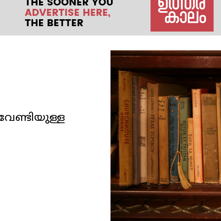
േണ്ടിയുള്ള