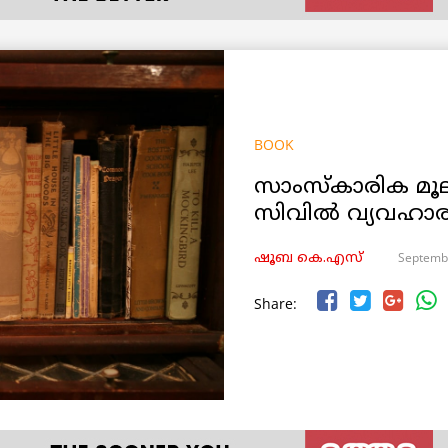
BOOK
സാംസ്കാരിക മൂല
സിവിൽ വ്യവഹാ
Septemb
ഷൂബ കെ.എസ്
Share: