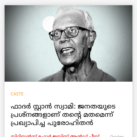
CASTE
ഫാദർ സ്റ്റാൻ സ്വാമി: ജനതയുടെ
പ്രശ്നങ്ങളാണ് തന്റെ മതമെന്ന്
പ്രഖ്യാപിച്ച പുരോഹിതൻ
October
സിറ്റിസൻസ് ഫോർ ജസ്റ്റിസ് ആൻഡ് പീസ്