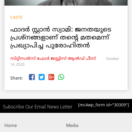
CASTE
ഫാദർ സ്റ്റാൻ സ്വാമി: ജനതയുടെ
പ്രശ്നങ്ങളാണ് തന്റെ മതമെന്ന്
പ്രഖ്യാപിച്ച പുരോഹിതൻ
October
സിറ്റിസൻസ് ഫോർ ജസ്റ്റിസ് ആൻഡ് പീസ്
14, 2020
Share:
[mc4wp_form id="30309"]
Subscribe Our Email News Letter
Home
Media