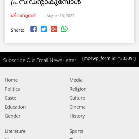
പ്രസിഡന്റാകുമ്പോൾ
August 15, 2022
ശിവസുന്ദർ
Share:
[mc4wp_form id="30309"]
Subscribe Our Email News Letter
Home
Media
Politics
Religion
Caste
Culture
Education
Cinema
Gender
History
Literature
Sports