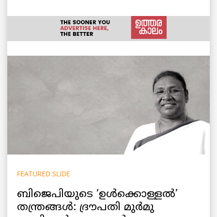
FEATURED SLIDE
ബിജെപിയുടെ ‘ഉൾക്കൊള്ളൽ’
തന്ത്രങ്ങൾ: ദ്രൗപതി മുർമു