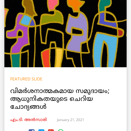
FEATURED SLIDE
വിമർശനാത്മകമായ സമുദായം;
ആധുനികതയുടെ ചെറിയ
ചോദ്യങ്ങൾ
January 21, 2021
എം.ടി. അൻസാരി