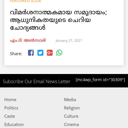
FEATURED SLIDE
വിമർശനാത്മകമായ സമുദായം;
ആധുനികതയുടെ ചെറിയ
ചോദ്യങ്ങൾ
January 21, 2021
എം.ടി. അൻസാരി
Share:
[mc4wp_form id="30309"]
Subscribe Our Email News Letter
Home
Media
Politics
Religion
Caste
Culture
Education
Cinema