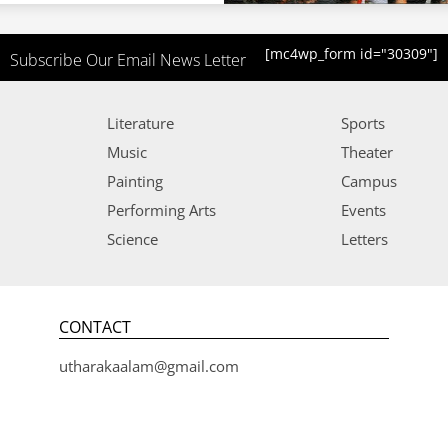
[mc4wp_form id="30309"]
Subscribe Our Email News Letter
Literature
Sports
Music
Theater
Painting
Campus
Performing Arts
Events
Science
Letters
CONTACT
utharakaalam@gmail.com