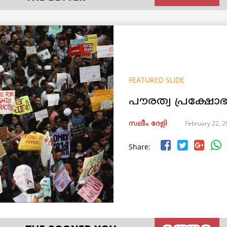
FEATURED SLIDE
പൗരത്വ പ്രക്ഷോ
February 22, 
സലീം ദേളി
Share: