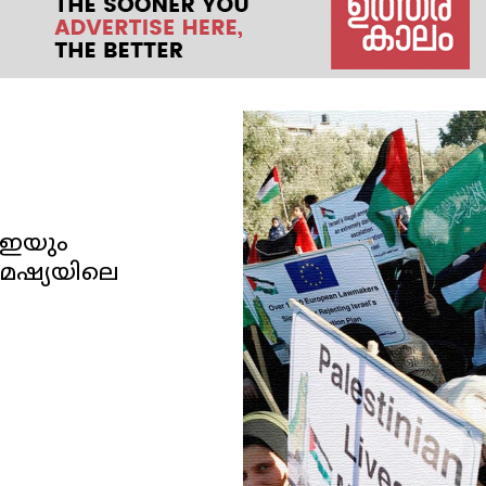
എഇയും
മേഷ്യയിലെ