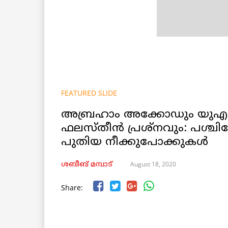
FEATURED SLIDE
അബ്രഹാം അക്കോഡും യു
ഫലസ്തീൻ പ്രശ്നവും: പശ്ചി
പുതിയ നീക്കുപോക്കുകൾ
August 18, 2020
ശബീബ് മമ്പാട്
Share: