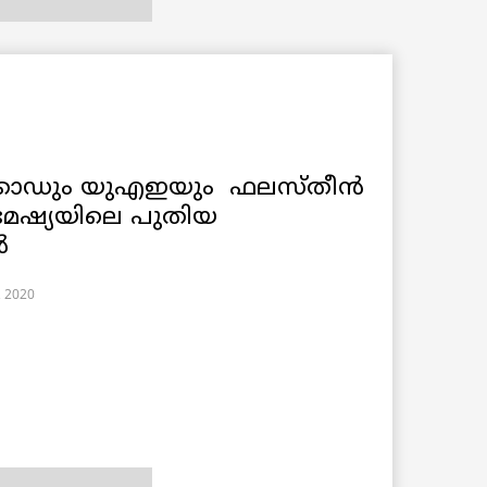
കോഡും യുഎഇയും ഫലസ്തീൻ
ിമേഷ്യയിലെ പുതിയ
ൾ
, 2020