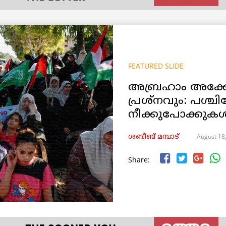
FEATURED SLIDE
അബ്രഹാം അക്
പ്രശ്നവും: പശ്ച
നീക്കുപോക്കുക
August 18
ശബീബ് മമ്പാട്
Share: