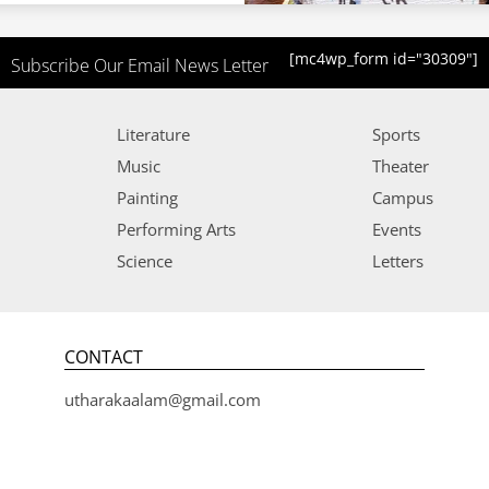
[mc4wp_form id="30309"]
Subscribe Our Email News Letter
Literature
Sports
Music
Theater
Painting
Campus
Performing Arts
Events
Science
Letters
CONTACT
utharakaalam@gmail.com