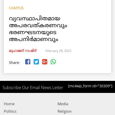
CAMPUS
വ്യവസ്ഥാപിതമായ
അപരവത്കരണവും
ഭരണഘടനയുടെ
അപനിർമാണവും
February 28, 2022
മുഹമ്മദ് റാഷിദ്‌
Share:
[mc4wp_form id="30309"]
Subscribe Our Email News Letter
Home
Media
Politics
Religion