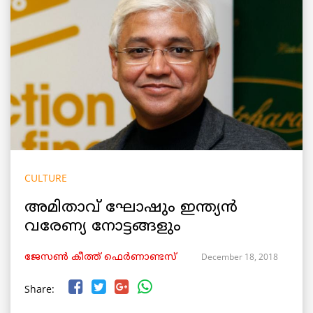
CULTURE
അമിതാവ് ഘോഷും ഇന്ത്യന്‍
വരേണ്യ നോട്ടങ്ങളും
December 18, 2018
ജേസൺ കീത്ത് ഫെര്‍ണാണ്ടസ്
Share: