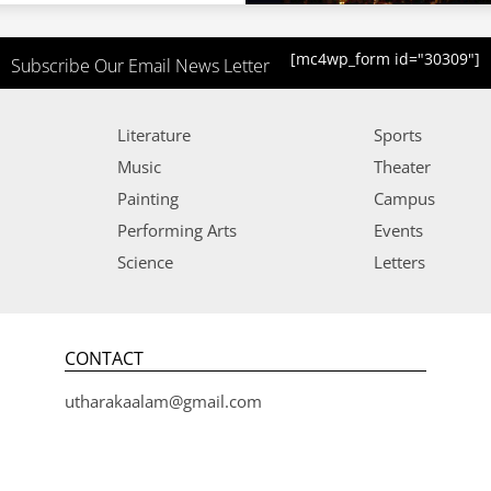
[mc4wp_form id="30309"]
Subscribe Our Email News Letter
Literature
Sports
Music
Theater
Painting
Campus
Performing Arts
Events
Science
Letters
CONTACT
utharakaalam@gmail.com