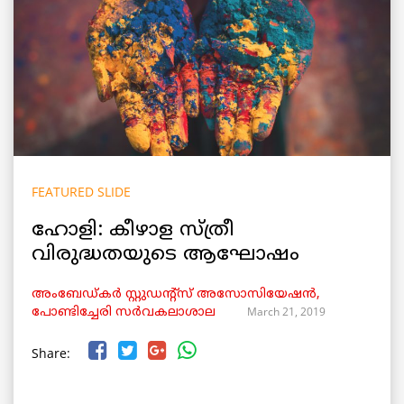
FEATURED SLIDE
ഹോളി: കീഴാള സ്ത്രീ
വിരുദ്ധതയുടെ ആഘോഷം
അംബേഡ്കര്‍ സ്റ്റുഡന്റ്‌സ് അസോസിയേഷന്‍,
March 21, 2019
പോണ്ടിച്ചേരി സർവകലാശാല
Share: