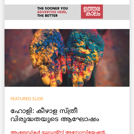
FEATURED SLIDE
ഹോളി: കീഴാള സ്ത്രീ
വിരുദ്ധതയുടെ ആഘോഷം
അംബേഡ്കര്‍ സ്റ്റുഡന്റ്‌സ് അസോസിയേഷന്‍,