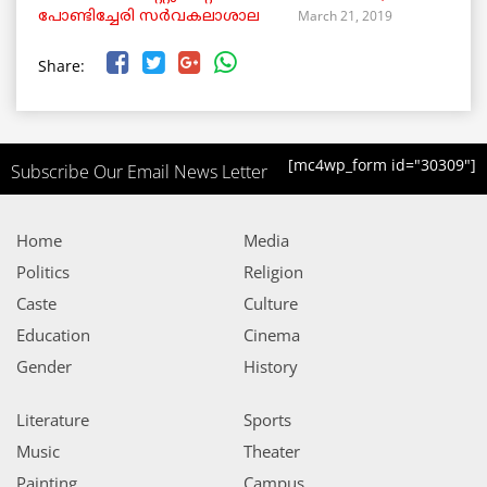
March 21, 2019
പോണ്ടിച്ചേരി സർവകലാശാല
Share:
[mc4wp_form id="30309"]
Subscribe Our Email News Letter
Home
Media
Politics
Religion
Caste
Culture
Education
Cinema
Gender
History
Literature
Sports
Music
Theater
Painting
Campus