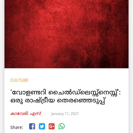
CULTURE
‘വോളണ്ടറി ചൈൽഡ്‌ലെസ്സ്നെസ്സ്’:
ഒരു രാഷ്ട്രീയ തെരഞ്ഞെടുപ്പ്
January 11, 2021
കാവേരി. എസ്
Share: