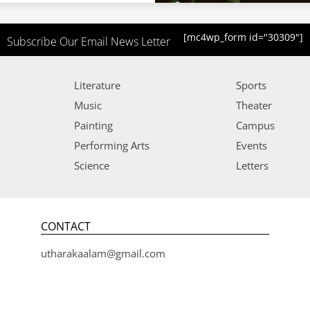
[mc4wp_form id="30309"]
Subscribe Our Email News Letter
Literature
Sports
Music
Theater
Painting
Campus
Performing Arts
Events
Science
Letters
CONTACT
utharakaalam@gmail.com