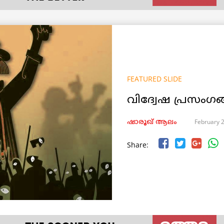
FEATURED SLIDE
വിദ്വേഷ പ്രസംഗങ
February 
ഷാരൂഖ് ആലം
Share: