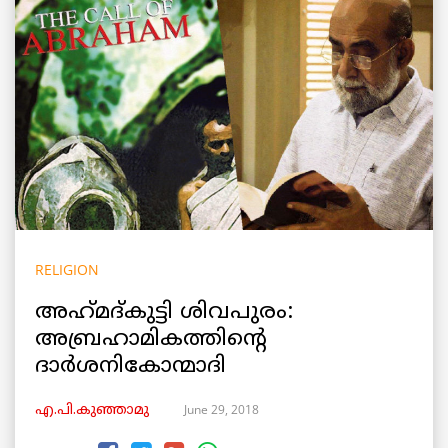
RELIGION
അഹ്‌മദ്‌കുട്ടി ശിവപുരം:
അബ്രഹാമികത്തിന്റെ
ദാർശനികോന്മാദി
June 29, 2018
എ.പി.കുഞ്ഞാമു