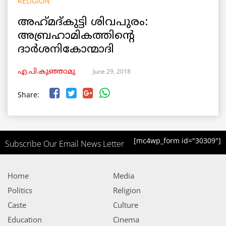
RELIGION
അഹ്‌മദ്‌കുട്ടി ശിവപുരം:
അബ്രഹാമികത്തിന്റെ
ദാർശനികോന്മാദി
June 29, 2018
എ.പി.കുഞ്ഞാമു
Share:
[mc4wp_form id="30309"]
Subscribe Our Email News Letter
Home
Media
Politics
Religion
Caste
Culture
Education
Cinema