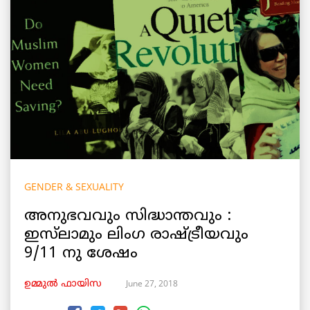
GENDER & SEXUALITY
അനുഭവവും സിദ്ധാന്തവും :
ഇസ്‌ലാമും ലിംഗ രാഷ്ട്രീയവും
9/11 നു ശേഷം
June 27, 2018
ഉമ്മുല്‍ ഫായിസ