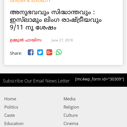
GENDER & SEXUALITY
അനുഭവവും സിദ്ധാന്തവും :
ഇസ്‌ലാമും ലിംഗ രാഷ്ട്രീയവും
9/11 നു ശേഷം
June 27, 2018
ഉമ്മുല്‍ ഫായിസ
Share:
[mc4wp_form id="30309"]
Subscribe Our Email News Letter
Home
Media
Politics
Religion
Caste
Culture
Education
Cinema