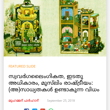
FEATURED SLIDE
സ്വവർഗലൈംഗികത, ഇടതു
അധികാരം, മുസ്‌ലിം രാഷ്ട്രീയം:
(അ)സാധ്യതകൾ ഉണ്ടാകുന്ന വിധം
September 25, 2018
മുഹമ്മദ് ഫർഹാദ്