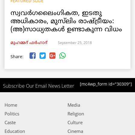
FEATURED SLIDE
സ്വവർഗലൈംഗികത, ഇടതു
അധികാരം, മുസ്‌ലിം രാഷ്ട്രീയം:
(അ)സാധ്യതകൾ ഉണ്ടാകുന്ന വിധം
September 25, 2018
മുഹമ്മദ് ഫർഹാദ്
Share:
[mc4wp_form id="30309"]
Subscribe Our Email News Letter
Home
Media
Politics
Religion
Caste
Culture
Education
Cinema