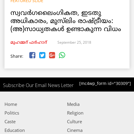
FEATURED SLIDE
സ്വവർഗലൈംഗികത, ഇടതു
അധികാരം, മുസ്‌ലിം രാഷ്ട്രീയം:
(അ)സാധ്യതകൾ ഉണ്ടാകുന്ന വിധം
September 25, 2018
മുഹമ്മദ് ഫർഹാദ്
Share:
[mc4wp_form id="30309"]
Subscribe Our Email News Letter
Home
Media
Politics
Religion
Caste
Culture
Education
Cinema