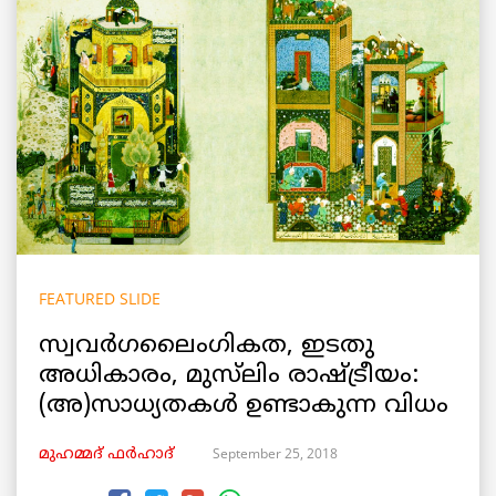
FEATURED SLIDE
സ്വവർഗലൈംഗികത, ഇടതു
അധികാരം, മുസ്‌ലിം രാഷ്ട്രീയം:
(അ)സാധ്യതകൾ ഉണ്ടാകുന്ന വിധം
September 25, 2018
മുഹമ്മദ് ഫർഹാദ്