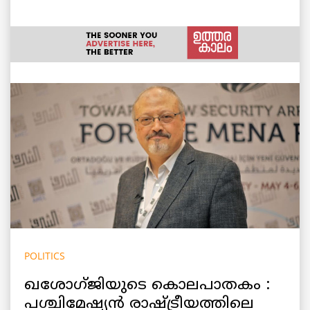
POLITICS
ഖശോഗ്ജിയുടെ കൊലപാതകം :
പശ്ചിമേഷ്യൻ രാഷ്ട്രീയത്തിലെ