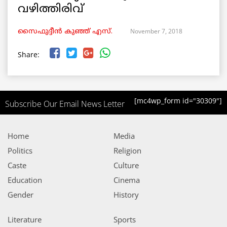
വഴിത്തിരിവ്
November 7, 2018
സൈഫുദ്ദീൻ കുഞ്ഞ് എസ്.
Share:
[mc4wp_form id="30309"]
Subscribe Our Email News Letter
Home
Media
Politics
Religion
Caste
Culture
Education
Cinema
Gender
History
Literature
Sports