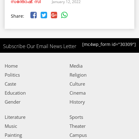
January 12, 2022
സന്തോഷ്‌. സി
Share:
[mc4wp_form id="30309"]
Subscribe Our Email News Letter
Home
Media
Politics
Religion
Caste
Culture
Education
Cinema
Gender
History
Literature
Sports
Music
Theater
Painting
Campus