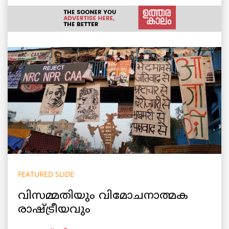
FEATURED SLIDE
വിസമ്മതിയും വിമോചനാത്മക
രാഷ്ട്രീയവും