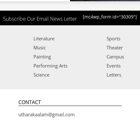
[mc4wp_form id="30309"]
Subscribe Our Email News Letter
Literature
Sports
Music
Theater
Painting
Campus
Performing Arts
Events
Science
Letters
CONTACT
utharakaalam@gmail.com