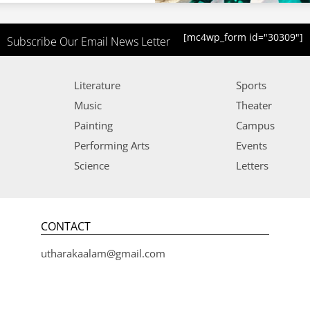
[mc4wp_form id="30309"]
Subscribe Our Email News Letter
Literature
Sports
Music
Theater
Painting
Campus
Performing Arts
Events
Science
Letters
CONTACT
utharakaalam@gmail.com