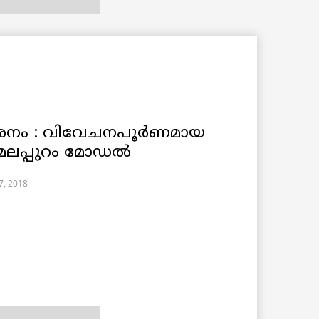
വേശനം : വിവേചനപൂര്‍ണമായ
മലപ്പുറം മോഡല്‍
7, 2018