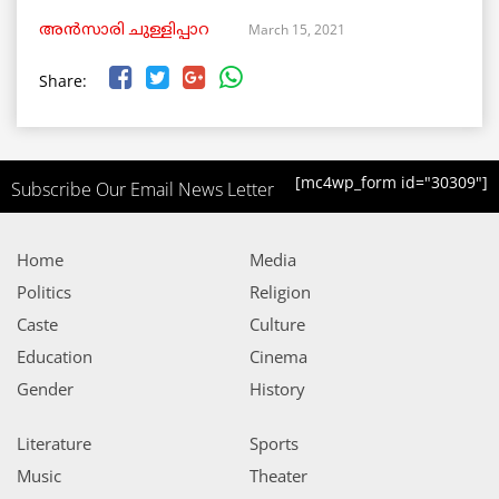
March 15, 2021
അൻസാരി ചുള്ളിപ്പാറ
Share:
[mc4wp_form id="30309"]
Subscribe Our Email News Letter
Home
Media
Politics
Religion
Caste
Culture
Education
Cinema
Gender
History
Literature
Sports
Music
Theater