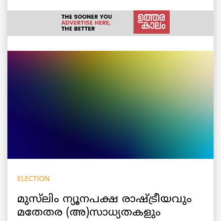
ELECTION
മുസ്‌ലിം ന്യൂനപക്ഷ രാഷ്ട്രീയവും
മതേതര (അ)സാധ്യതകളും