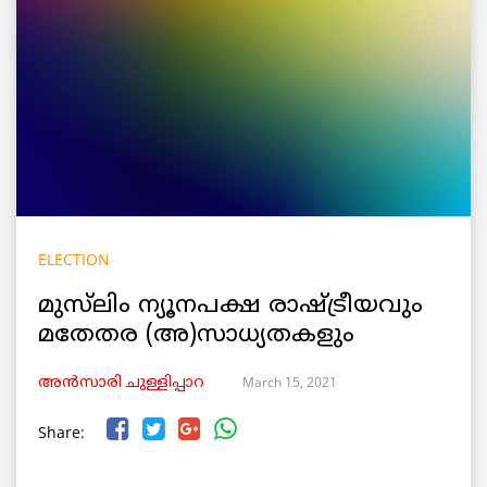
ELECTION
മുസ്‌ലിം ന്യൂനപക്ഷ രാഷ്ട്രീയവും
മതേതര (അ)സാധ്യതകളും
March 15, 2021
അൻസാരി ചുള്ളിപ്പാറ
Share: