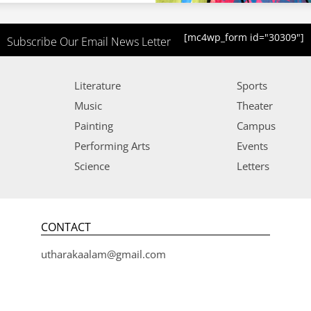
[mc4wp_form id="30309"]
Subscribe Our Email News Letter
Literature
Sports
Music
Theater
Painting
Campus
Performing Arts
Events
Science
Letters
CONTACT
utharakaalam@gmail.com