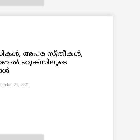
ികൾ, അപര സ്ത്രീകൾ,
: ബെൽ ഹൂക്സിലൂടെ
ോൾ
cember 21, 2021