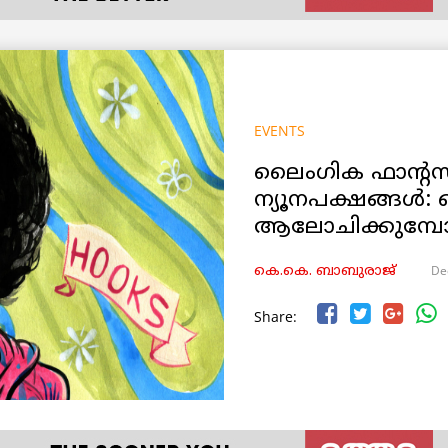
EVENTS
ലൈംഗിക ഫാന്റസ
ന്യൂനപക്ഷങ്ങൾ
ആലോചിക്കുമ്പ
De
കെ.കെ. ബാബുരാജ്‌
Share: