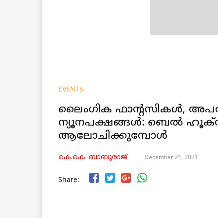
EVENTS
ലൈംഗിക ഫാന്റസികൾ, അപര 
ന്യൂനപക്ഷങ്ങൾ: ബെൽ ഹൂക്
ആലോചിക്കുമ്പോൾ
December 21, 2021
കെ.കെ. ബാബുരാജ്‌
Share: