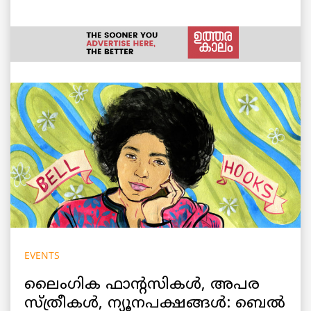
EVENTS
ലൈംഗിക ഫാന്റസികൾ, അപര
സ്ത്രീകൾ, ന്യൂനപക്ഷങ്ങൾ: ബെൽ