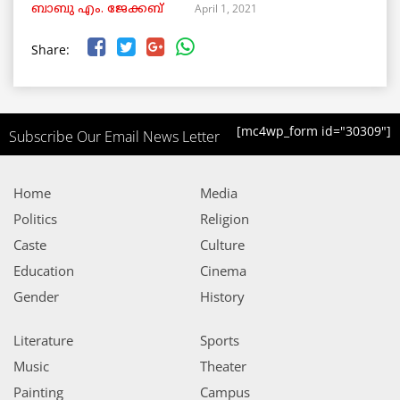
April 1, 2021
ബാബു എം. ജേക്കബ്
Share:
[mc4wp_form id="30309"]
Subscribe Our Email News Letter
Home
Media
Politics
Religion
Caste
Culture
Education
Cinema
Gender
History
Literature
Sports
Music
Theater
Painting
Campus