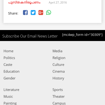
April 27, 2016
പുസ്തകനിരൂപണം
Share:
[mc4wp_form id="30309"]
Subscribe Our Email News Letter
Home
Media
Politics
Religion
Caste
Culture
Education
Cinema
Gender
History
Literature
Sports
Music
Theater
Painting
Campus