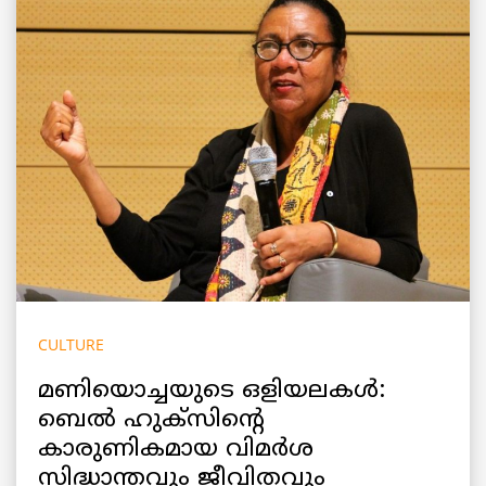
CULTURE
മണിയൊച്ചയുടെ ഒളിയലകൾ:
ബെൽ ഹുക്സിന്റെ
കാരുണികമായ വിമർശ
സിദ്ധാന്തവും ജീവിതവും