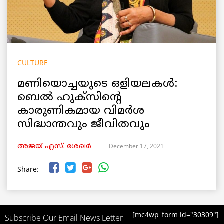
CULTURE
മണിയൊച്ചയുടെ ഒളിയലകൾ:
ബെൽ ഹുക്സിന്റെ
കാരുണികമായ വിമർശ
സിദ്ധാന്തവും ജീവിതവും
December 17, 2021
അജയ് എസ്. ശേഖര്‍
Share:
[mc4wp_form id="30309"]
Subscribe Our Email News Letter