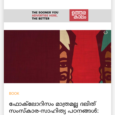
BOOK
ഫോക്‌ലോറിസം മാത്രമല്ല ദലിത്
സംസ്കാര-സാഹിത്യ പഠനങ്ങൾ: