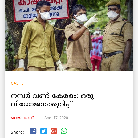
CASTE
നമ്പർ വൺ കേരളം: ഒരു
വിയോജനക്കുറിപ്പ്
April 17, 2020
റെജി ദേവ്
Share: