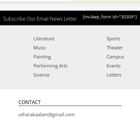
[mc4wp_form id="30309"]
Subscribe Our Email News Letter
Literature
Sports
Music
Theater
Painting
Campus
Performing Arts
Events
Science
Letters
CONTACT
utharakaalam@gmail.com