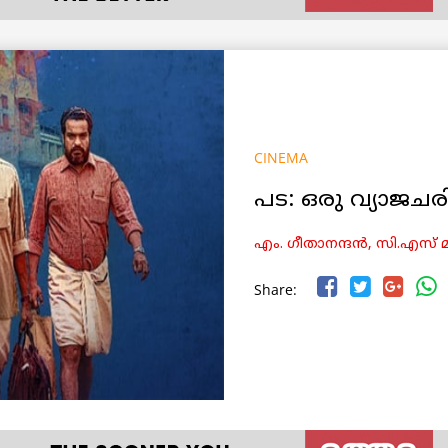
CINEMA
പട: ഒരു വ്യാജചരി
എം. ഗീതാനന്ദൻ, സി.എസ് മ
Share: