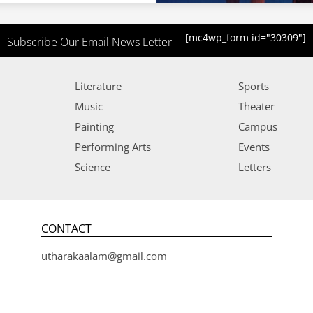
[mc4wp_form id="30309"]
Subscribe Our Email News Letter
Literature
Sports
Music
Theater
Painting
Campus
Performing Arts
Events
Science
Letters
CONTACT
utharakaalam@gmail.com