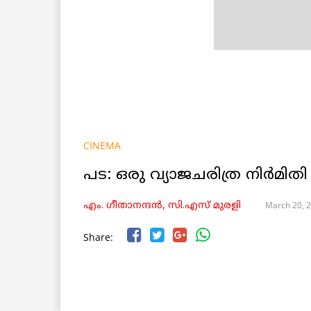
CINEMA
പട: ഒരു വ്യാജചരിത്ര നിർമിതി
March 20, 
എം. ഗീതാനന്ദൻ, സി.എസ് മുരളി
Share: